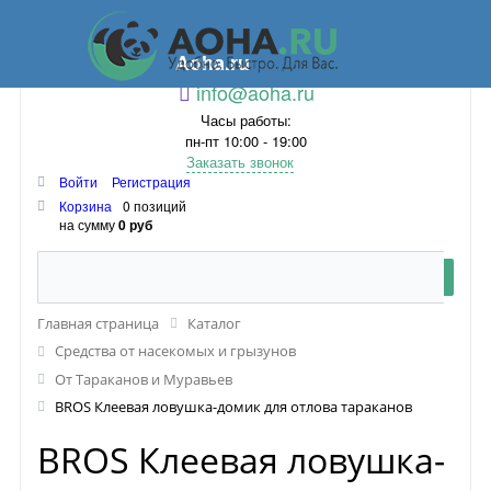
Aoha.ru
info@aoha.ru
Часы работы:
пн-пт 10:00 - 19:00
Заказать звонок
Войти
Регистрация
Корзина
0 позиций
на сумму
0 руб
Главная страница
Каталог
Средства от насекомых и грызунов
От Тараканов и Муравьев
BROS Клеевая ловушка-домик для отлова тараканов
BROS Клеевая ловушка-