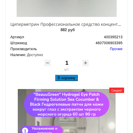
Циперметрин Профессиональное средство концентрат эмульсии 25% для уничтожения тараканов, мух,комаров, блох, клопов, муравьев, ос 50 мл
882 руб
Артикул
400395213
Штрихкод
4607006903395
Производитель
Прочие
Наличие:
Доступно
шт
В корзину
Скидка!