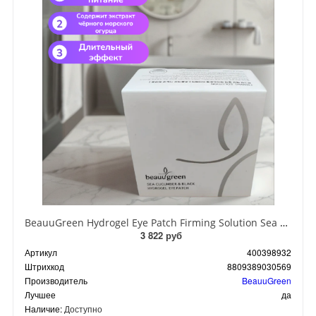
BeauuGreen Hydrogel Eye Patch Firming Solution Sea Cocumber & Black Гидрогелевые патчи для кожи вокруг глаз с экстрактом черного морского огурца 60 шт 90 гр
3 822 руб
Артикул
400398932
Штрихкод
8809389030569
Производитель
BeauuGreen
Лучшее
да
Наличие:
Доступно