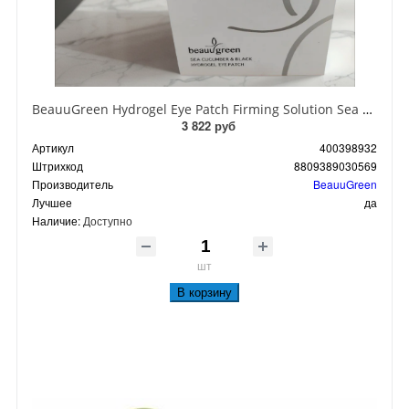
BeauuGreen Hydrogel Eye Patch Firming Solution Sea Cocumber & Black Гидрогелевые патчи для кожи вокруг глаз с экстрактом черного морского огурца 60 шт 90 гр
3 822 руб
Артикул
400398932
Штрихкод
8809389030569
Производитель
BeauuGreen
Лучшее
да
Наличие:
Доступно
шт
В корзину