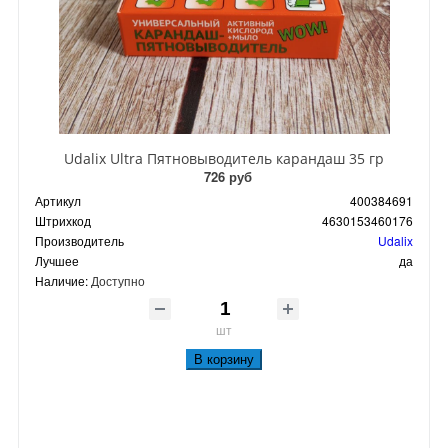
Udalix Ultra Пятновыводитель карандаш 35 гр
726 руб
Артикул
400384691
Штрихкод
4630153460176
Производитель
Udalix
Лучшее
да
Наличие:
Доступно
шт
В корзину