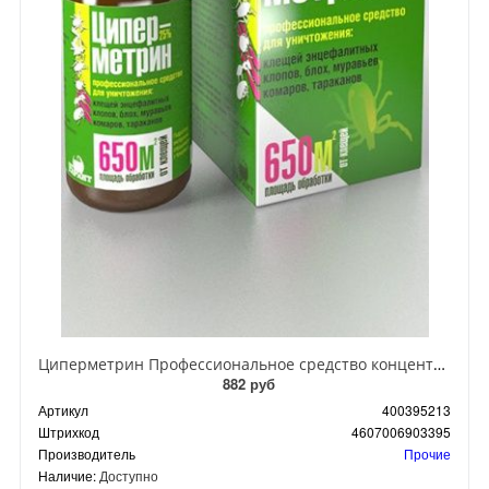
Циперметрин Профессиональное средство концентрат эмульсии 25% для уничтожения тараканов, мух,комаров, блох, клопов, муравьев, ос 50 мл
882 руб
Артикул
400395213
Штрихкод
4607006903395
Производитель
Прочие
Наличие:
Доступно