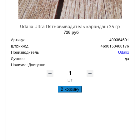
Udalix Ultra Пятновыводитель карандаш 35 гр
726 руб
Артикул
400384691
Штрихкод
4630153460176
Производитель
Udalix
Лучшее
да
Наличие:
Доступно
шт
В корзину