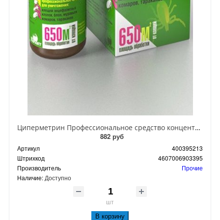
Циперметрин Профессиональное средство концентрат эмульсии 25% для уничтожения тараканов, мух,комаров, блох, клопов, муравьев, ос 50 мл
882 руб
Артикул
400395213
Штрихкод
4607006903395
Производитель
Прочие
Наличие:
Доступно
шт
В корзину