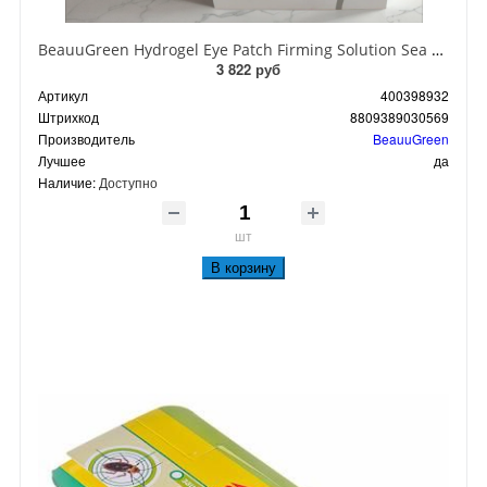
BeauuGreen Hydrogel Eye Patch Firming Solution Sea Cocumber & Black Гидрогелевые патчи для кожи вокруг глаз с экстрактом черного морского огурца 60 шт 90 гр
3 822 руб
Артикул
400398932
Штрихкод
8809389030569
Производитель
BeauuGreen
Лучшее
да
Наличие:
Доступно
шт
В корзину