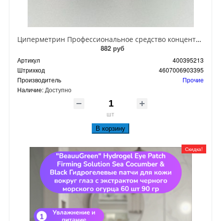
Циперметрин Профессиональное средство концентрат эмульсии 25% для уничтожения тараканов, мух,комаров, блох, клопов, муравьев, ос 50 мл
882 руб
Артикул
400395213
Штрихкод
4607006903395
Производитель
Прочие
Наличие:
Доступно
шт
В корзину
Скидка!