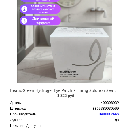
BeauuGreen Hydrogel Eye Patch Firming Solution Sea Cocumber & Black Гидрогелевые патчи для кожи вокруг глаз с экстрактом черного морского огурца 60 шт 90 гр
3 822 руб
Артикул
400398932
Штрихкод
8809389030569
Производитель
BeauuGreen
Лучшее
да
Наличие:
Доступно