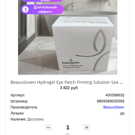
BeauuGreen Hydrogel Eye Patch Firming Solution Sea Cocumber & Black Гидрогелевые патчи для кожи вокруг глаз с экстрактом черного морского огурца 60 шт 90 гр
3 822 руб
Артикул
400398932
Штрихкод
8809389030569
Производитель
BeauuGreen
Лучшее
да
Наличие:
Доступно
шт