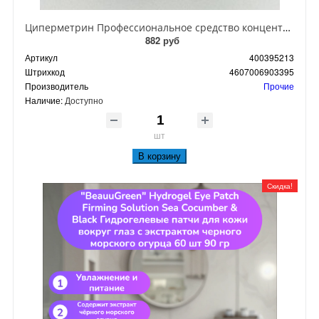
Циперметрин Профессиональное средство концентрат эмульсии 25% для уничтожения тараканов, мух,комаров, блох, клопов, муравьев, ос 50 мл
882 руб
Артикул
400395213
Штрихкод
4607006903395
Производитель
Прочие
Наличие:
Доступно
шт
В корзину
Скидка!