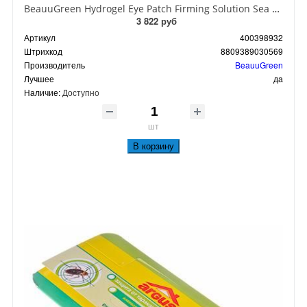
BeauuGreen Hydrogel Eye Patch Firming Solution Sea Cocumber & Black Гидрогелевые патчи для кожи вокруг глаз с экстрактом черного морского огурца 60 шт 90 гр
3 822 руб
Артикул
400398932
Штрихкод
8809389030569
Производитель
BeauuGreen
Лучшее
да
Наличие:
Доступно
шт
В корзину