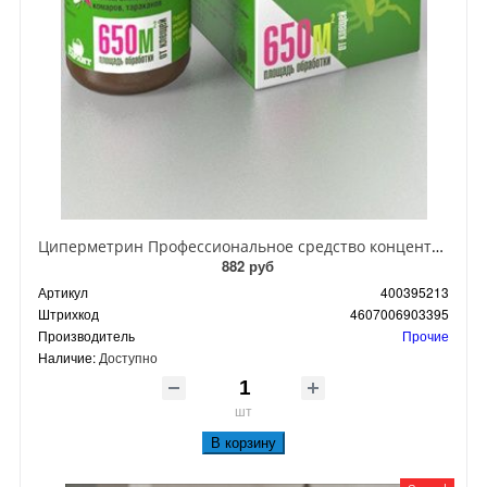
Циперметрин Профессиональное средство концентрат эмульсии 25% для уничтожения тараканов, мух,комаров, блох, клопов, муравьев, ос 50 мл
882 руб
Артикул
400395213
Штрихкод
4607006903395
Производитель
Прочие
Наличие:
Доступно
шт
В корзину