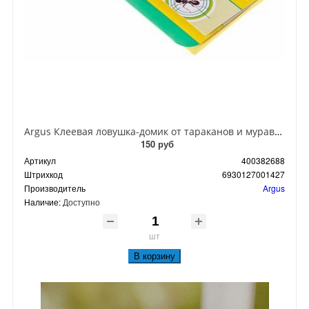
Argus Клеевая ловушка-домик от тараканов и муравьев
150 руб
Артикул
400382688
Штрихкод
6930127001427
Производитель
Argus
Наличие:
Доступно
шт
В корзину