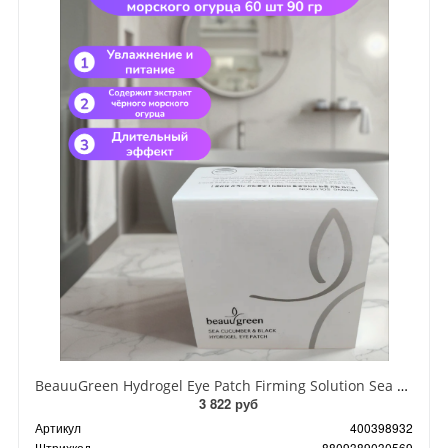
BeauuGreen Hydrogel Eye Patch Firming Solution Sea Cocumber & Black Гидрогелевые патчи для кожи вокруг глаз с экстрактом черного морского огурца 60 шт 90 гр
3 822 руб
Артикул
400398932
Штрихкод
8809389030569