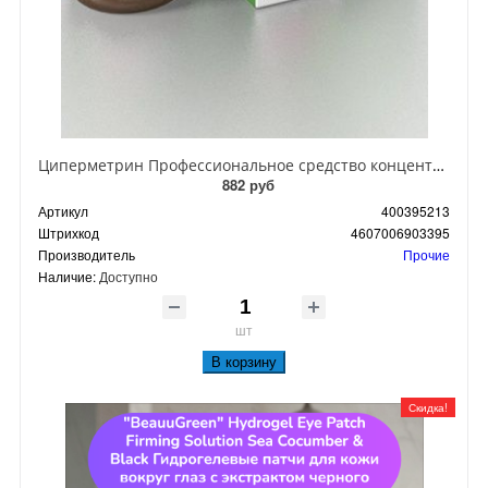
Циперметрин Профессиональное средство концентрат эмульсии 25% для уничтожения тараканов, мух,комаров, блох, клопов, муравьев, ос 50 мл
882 руб
Артикул
400395213
Штрихкод
4607006903395
Производитель
Прочие
Наличие:
Доступно
шт
В корзину
Скидка!