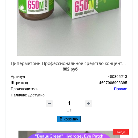
Циперметрин Профессиональное средство концентрат эмульсии 25% для уничтожения тараканов, мух,комаров, блох, клопов, муравьев, ос 50 мл
882 руб
Артикул
400395213
Штрихкод
4607006903395
Производитель
Прочие
Наличие:
Доступно
шт
В корзину
Скидка!