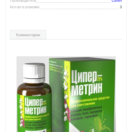
Производитель
Clovin
Кол-во в упаковке
3
Комментарии