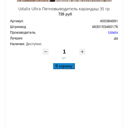
Udalix Ultra Пятновыводитель карандаш 35 гр
726 руб
Артикул
400384691
Штрихкод
4630153460176
Производитель
Udalix
Лучшее
да
Наличие:
Доступно
шт
В корзину