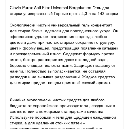
Clovin Purox Anti Flex Universal Bergblumen Гель для
стирки универсальный Горные цветы 4,3 л на 143 стирки
Экологически чистый универсальный гель концентрат
для стирки белья идеален для повседневного ухода. Он
эффективно удаляет загрязнения с одежды любых
цветов и даже при частых стирках сохраняет структуру,
цвет и форму вещей, предотвращая появление катышек
и преждевременный износ. Содержит формулу против
пятен, быстро растворяется даже в холодной воде,
бережно очищает волокна ткани. Защищает машину от
накипи. Полностью выполаскивается, не оставляя
разводов и не вызывая раздражений. Жидкое средство
для стирки придает вещам приятный свежий аромат.
⠀
⠀
Линейка экологически чистых средств для любого
бюджета от европейского производителя , созданных в
соответствии с немецкими стандартами качества.
Используйте порошки и гели для щадящей ежедневной
стирки, а для удаления стойких пятен –
концентрированные гелевые капсулы с тройным