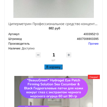
Циперметрин Профессиональное средство концентрат эмульсии 25% для уничтожения тараканов, мух,комаров, блох, клопов, муравьев, ос 50 мл
882 руб
Артикул
400395213
Штрихкод
4607006903395
Производитель
Прочие
Наличие:
Доступно
шт
В корзину
Скидка!