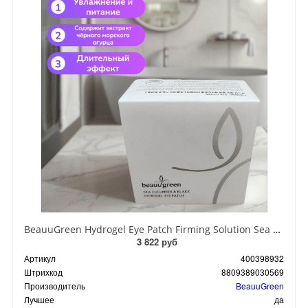
BeauuGreen Hydrogel Eye Patch Firming Solution Sea Cocumber & Black Гидрогелевые патчи для кожи вокруг глаз с экстрактом черного морского огурца 60 шт 90 гр
3 822 руб
Артикул
400398932
Штрихкод
8809389030569
Производитель
BeauuGreen
Лучшее
да