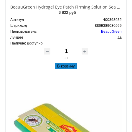
BeauuGreen Hydrogel Eye Patch Firming Solution Sea Cocumber & Black Гидрогелевые патчи для кожи вокруг глаз с экстрактом черного морского огурца 60 шт 90 гр
3 822 руб
Артикул
400398932
Штрихкод
8809389030569
Производитель
BeauuGreen
Лучшее
да
Наличие:
Доступно
шт
В корзину