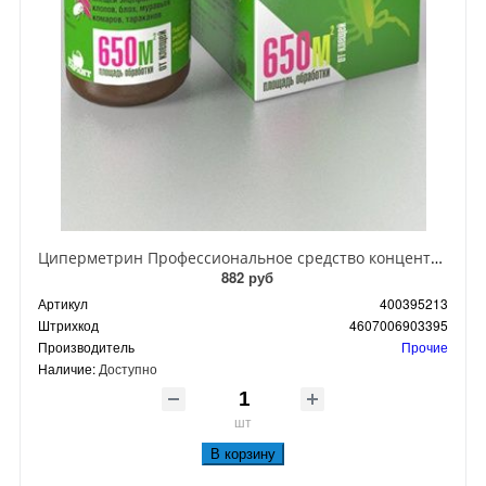
Циперметрин Профессиональное средство концентрат эмульсии 25% для уничтожения тараканов, мух,комаров, блох, клопов, муравьев, ос 50 мл
882 руб
Артикул
400395213
Штрихкод
4607006903395
Производитель
Прочие
Наличие:
Доступно
шт
В корзину