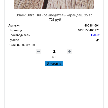
Udalix Ultra Пятновыводитель карандаш 35 гр
726 руб
Артикул
400384691
Штрихкод
4630153460176
Производитель
Udalix
Лучшее
да
Наличие:
Доступно
шт
В корзину