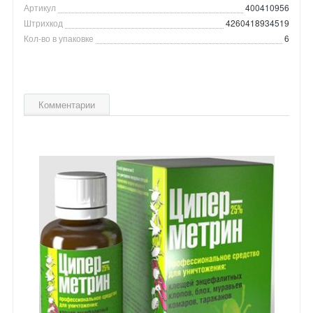
Артикул
400410956
Штрихкод
4260418934519
Кол-во в упаковке
6
Комментарии