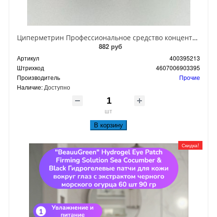
Циперметрин Профессиональное средство концентрат эмульсии 25% для уничтожения тараканов, мух,комаров, блох, клопов, муравьев, ос 50 мл
882 руб
Артикул
400395213
Штрихкод
4607006903395
Производитель
Прочие
Наличие:
Доступно
шт
В корзину
Скидка!