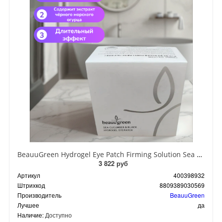
BeauuGreen Hydrogel Eye Patch Firming Solution Sea Cocumber & Black Гидрогелевые патчи для кожи вокруг глаз с экстрактом черного морского огурца 60 шт 90 гр
3 822 руб
Артикул
400398932
Штрихкод
8809389030569
Производитель
BeauuGreen
Лучшее
да
Наличие:
Доступно