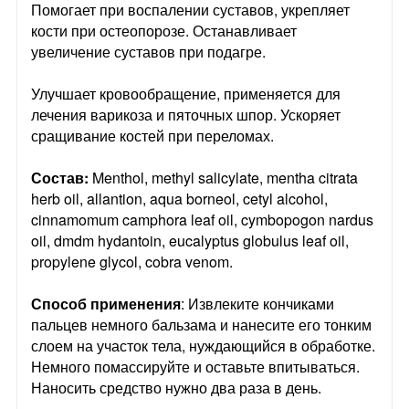
Помогает при воспалении суставов, укрепляет
кости при остеопорозе. Останавливает
увеличение суставов при подагре.
Улучшает кровообращение, применяется для
лечения варикоза и пяточных шпор. Ускоряет
сращивание костей при переломах.
Состав:
Menthol, methyl salicylate, mentha citrata
herb oil, allantion, aqua borneol, cetyl alcohol,
cinnamomum camphora leaf oil, cymbopogon nardus
oil, dmdm hydantoin, eucalyptus globulus leaf oil,
propylene glycol, cobra venom.
Способ применения
: Извлеките кончиками
пальцев немного бальзама и нанесите его тонким
слоем на участок тела, нуждающийся в обработке.
Немного помассируйте и оставьте впитываться.
Наносить средство нужно два раза в день.