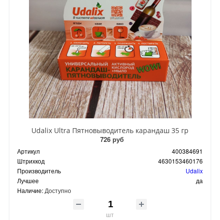
Udalix Ultra Пятновыводитель карандаш 35 гр
726 руб
Артикул
400384691
Штрихкод
4630153460176
Производитель
Udalix
Лучшее
да
Наличие:
Доступно
шт