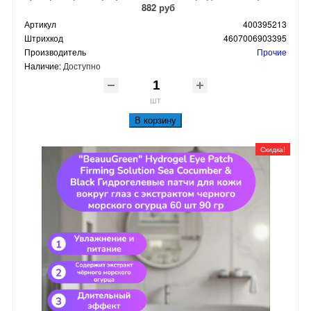
882 руб
Артикул
400395213
Штрихкод
4607006903395
Производитель
Прочие
Наличие:
Доступно
шт
В корзину
Скидка!