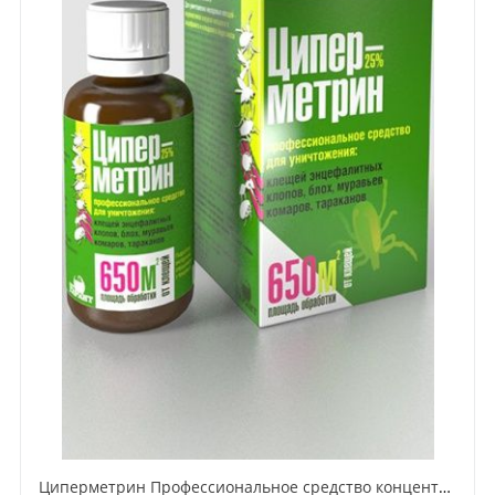
Циперметрин Профессиональное средство концентрат эмульсии 25% для уничтожения тараканов, мух,комаров, блох, клопов, муравьев, ос 50 мл