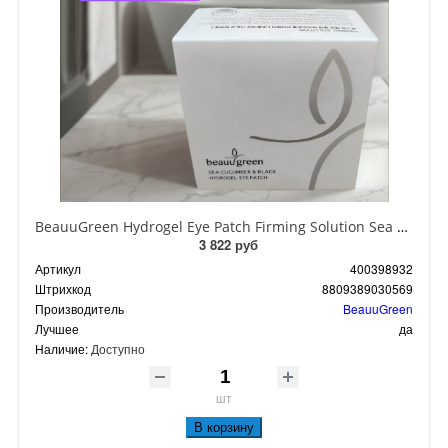
BeauuGreen Hydrogel Eye Patch Firming Solution Sea Cocumber & Black Гидрогелевые патчи для кожи вокруг глаз с экстрактом черного морского огурца 60 шт 90 гр
3 822 руб
Артикул
400398932
Штрихкод
8809389030569
Производитель
BeauuGreen
Лучшее
да
Наличие:
Доступно
шт
В корзину