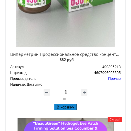
Циперметрин Профессиональное средство концентрат эмульсии 25% для уничтожения тараканов, мух,комаров, блох, клопов, муравьев, ос 50 мл
882 руб
Артикул
400395213
Штрихкод
4607006903395
Производитель
Прочие
Наличие:
Доступно
шт
В корзину
Скидка!