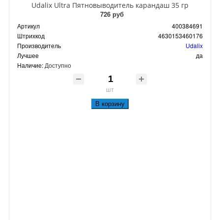
Udalix Ultra Пятновыводитель карандаш 35 гр
726 руб
Артикул
400384691
Штрихкод
4630153460176
Производитель
Udalix
Лучшее
да
Наличие:
Доступно
шт
В корзину