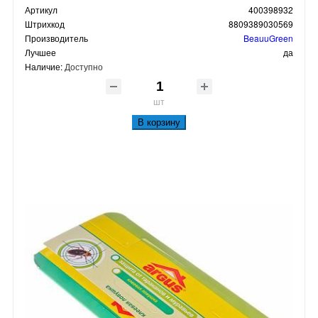
Артикул
400398932
Штрихкод
8809389030569
Производитель
BeauuGreen
Лучшее
да
Наличие:
Доступно
шт
В корзину