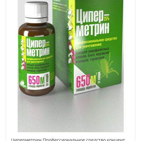
Циперметрин Профессиональное средство концентрат эмульсии 25% для уничтожения тараканов, мух,комаров, блох, клопов, муравьев, ос 50 мл