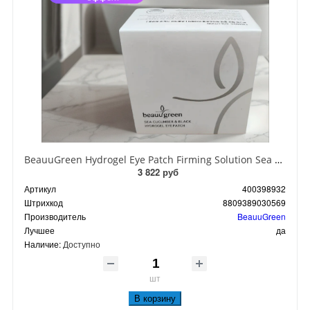
BeauuGreen Hydrogel Eye Patch Firming Solution Sea Cocumber & Black Гидрогелевые патчи для кожи вокруг глаз с экстрактом черного морского огурца 60 шт 90 гр
3 822 руб
Артикул
400398932
Штрихкод
8809389030569
Производитель
BeauuGreen
Лучшее
да
Наличие:
Доступно
шт
В корзину