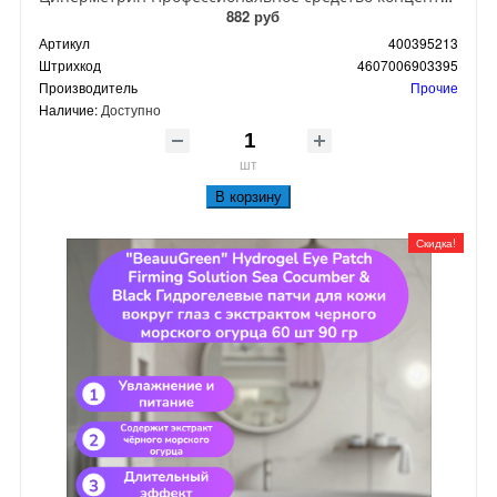
882 руб
Артикул
400395213
Штрихкод
4607006903395
Производитель
Прочие
Наличие:
Доступно
шт
В корзину
Скидка!