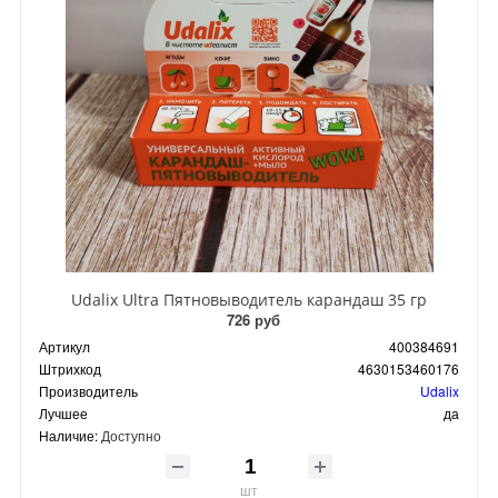
Udalix Ultra Пятновыводитель карандаш 35 гр
726 руб
Артикул
400384691
Штрихкод
4630153460176
Производитель
Udalix
Лучшее
да
Наличие:
Доступно
шт