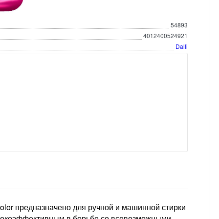
54893
4012400524921
Dalli
Color предназначено для ручной и машинной стирки
ысокоэффективным в борьбе со всевозможными,