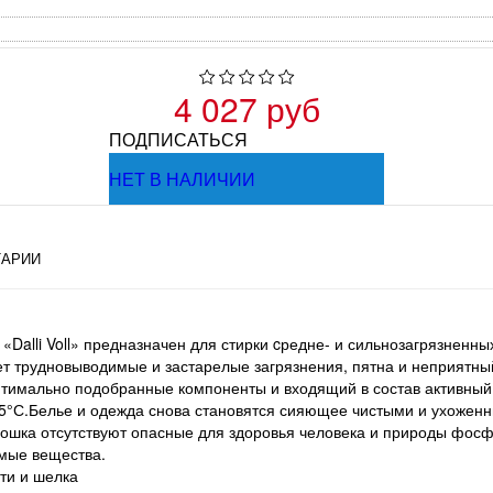
4 027 руб
ПОДПИСАТЬСЯ
НЕТ В НАЛИЧИИ
АРИИ
alli Voll» предназначен для стирки cредне- и сильнозагрязненны
т трудновыводимые и застарелые загрязнения, пятна и неприятны
птимально подобранные компоненты и входящий в состав активны
95°С.Белье и одежда снова становятся сияющее чистыми и ухоженн
рошка отсутствуют опасные для здоровья человека и природы фосф
мые вещества.
ти и шелка