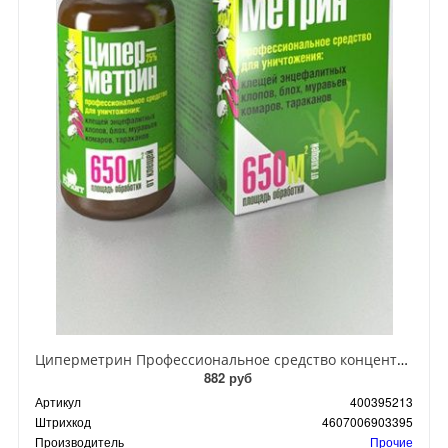
Циперметрин Профессиональное средство концентрат эмульсии 25% для уничтожения тараканов, мух,комаров, блох, клопов, муравьев, ос 50 мл
882 руб
Артикул
400395213
Штрихкод
4607006903395
Производитель
Прочие