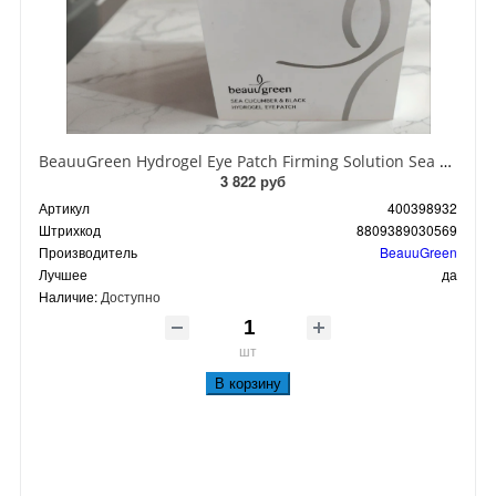
BeauuGreen Hydrogel Eye Patch Firming Solution Sea Cocumber & Black Гидрогелевые патчи для кожи вокруг глаз с экстрактом черного морского огурца 60 шт 90 гр
3 822 руб
Артикул
400398932
Штрихкод
8809389030569
Производитель
BeauuGreen
Лучшее
да
Наличие:
Доступно
шт
В корзину