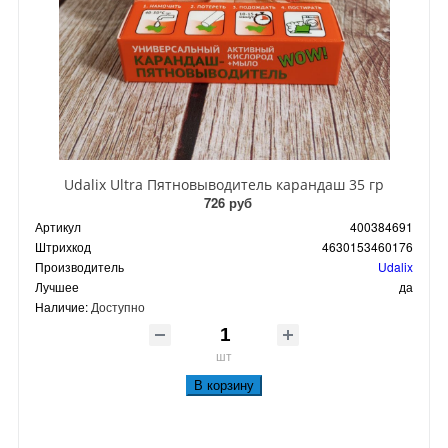
Udalix Ultra Пятновыводитель карандаш 35 гр
726 руб
Артикул
400384691
Штрихкод
4630153460176
Производитель
Udalix
Лучшее
да
Наличие:
Доступно
шт
В корзину