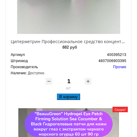
Циперметрин Профессиональное средство концентрат эмульсии 25% для уничтожения тараканов, мух,комаров, блох, клопов, муравьев, ос 50 мл
882 руб
Артикул
400395213
Штрихкод
4607006903395
Производитель
Прочие
Наличие:
Доступно
шт
В корзину
Скидка!