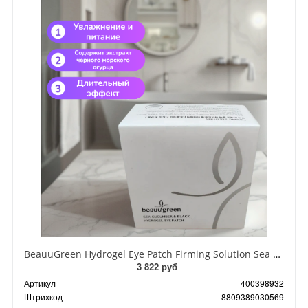
BeauuGreen Hydrogel Eye Patch Firming Solution Sea Cocumber & Black Гидрогелевые патчи для кожи вокруг глаз с экстрактом черного морского огурца 60 шт 90 гр
3 822 руб
Артикул
400398932
Штрихкод
8809389030569