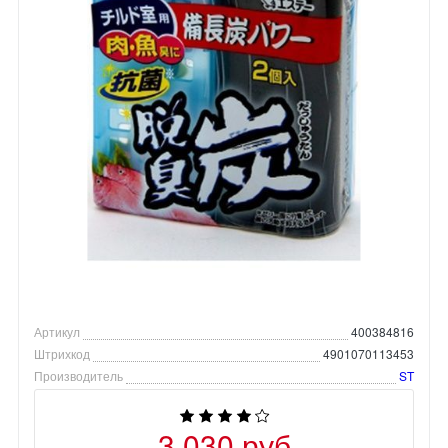
Артикул
400384816
Штрихкод
4901070113453
Производитель
ST
3 030 руб