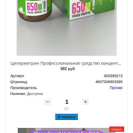
Циперметрин Профессиональное средство концентрат эмульсии 25% для уничтожения тараканов, мух,комаров, блох, клопов, муравьев, ос 50 мл
882 руб
Артикул
400395213
Штрихкод
4607006903395
Производитель
Прочие
Наличие:
Доступно
шт
В корзину
Скидка!