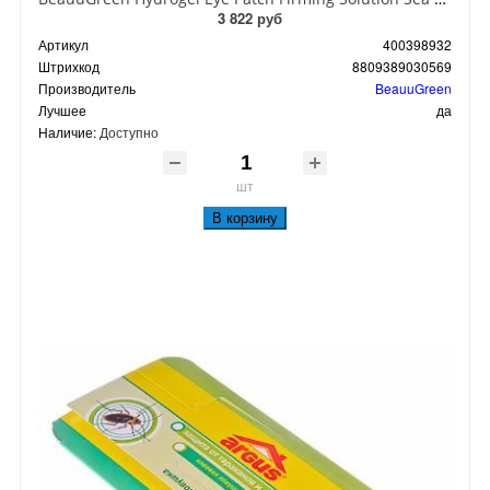
3 822 руб
Артикул
400398932
Штрихкод
8809389030569
Производитель
BeauuGreen
Лучшее
да
Наличие:
Доступно
шт
В корзину