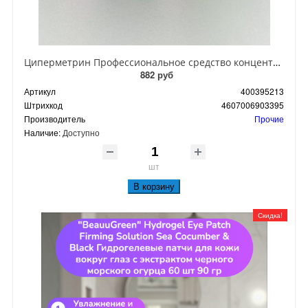
Циперметрин Профессиональное средство концентрат эмульсии 25% для уничтожения тараканов, мух,комаров, блох, клопов, муравьев, ос 50 мл
882 руб
Артикул
400395213
Штрихкод
4607006903395
Производитель
Прочие
Наличие:
Доступно
шт
В корзину
Скидка!