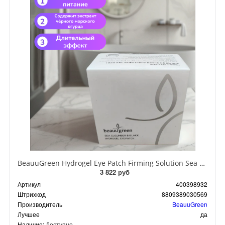
BeauuGreen Hydrogel Eye Patch Firming Solution Sea Cocumber & Black Гидрогелевые патчи для кожи вокруг глаз с экстрактом черного морского огурца 60 шт 90 гр
3 822 руб
Артикул
400398932
Штрихкод
8809389030569
Производитель
BeauuGreen
Лучшее
да
Наличие:
Доступно