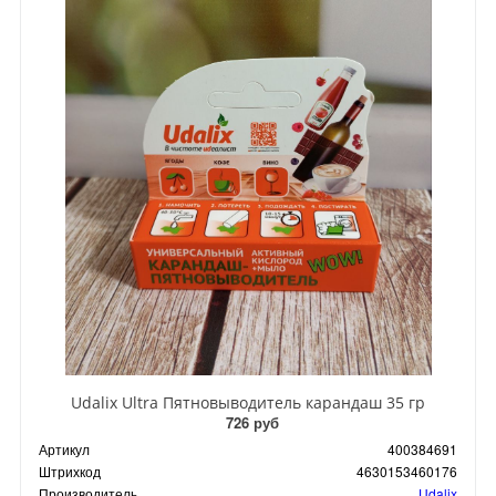
Udalix Ultra Пятновыводитель карандаш 35 гр
726 руб
Артикул
400384691
Штрихкод
4630153460176
Производитель
Udalix