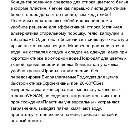
Концентрированное средство для стирки цветного белья
в форме пластин. Легкие как перышко листы для стирки
белья теперь делают ее проще, чем когда-либо!
Пластины представляют собой инновационное и
удобное решение для эффективной стирки (отличная
альтернатива стиральному порошку, гелю, капсулам и
таблеткам). Один лист обеспечивает сияющую чистоту и
яркие цвета вашим вещам. Мгновенно растворяются в
воде, не оставляя осадка и следов на одежде, даже при
короткой стирке в холодной воде.Подходят для цветных
тканей, кроме шерсти и шелка.Компактная упаковка,
удобно хранитьПросты в применении, без
передозировкиБиоразлагаемыеПодходят для цикла
быстрой стиркиЭффективны при 20-60°CБез
микропластика и консервантов, меньше упаковочных
отходовVEGAN, не содержат ингредиентов животного
происхожденияПластины универсальны - устраняют
загрязнения, выводят пятна, смягчают воду,
препятствуют появлению накипи, придают легкий и
нежный аромат.