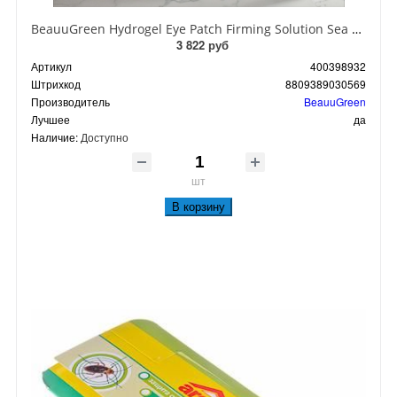
BeauuGreen Hydrogel Eye Patch Firming Solution Sea Cocumber & Black Гидрогелевые патчи для кожи вокруг глаз с экстрактом черного морского огурца 60 шт 90 гр
3 822 руб
Артикул
400398932
Штрихкод
8809389030569
Производитель
BeauuGreen
Лучшее
да
Наличие:
Доступно
шт
В корзину