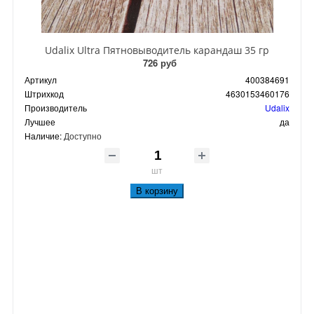
Udalix Ultra Пятновыводитель карандаш 35 гр
726 руб
Артикул
400384691
Штрихкод
4630153460176
Производитель
Udalix
Лучшее
да
Наличие:
Доступно
шт
В корзину