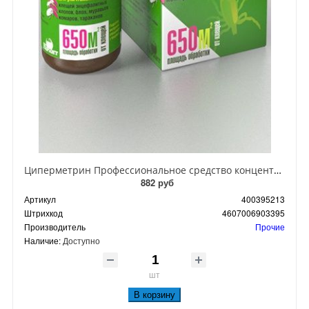
Циперметрин Профессиональное средство концентрат эмульсии 25% для уничтожения тараканов, мух,комаров, блох, клопов, муравьев, ос 50 мл
882 руб
Артикул
400395213
Штрихкод
4607006903395
Производитель
Прочие
Наличие:
Доступно
шт
В корзину