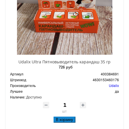
Udalix Ultra Пятновыводитель карандаш 35 гр
726 руб
Артикул
400384691
Штрихкод
4630153460176
Производитель
Udalix
Лучшее
да
Наличие:
Доступно
шт
В корзину