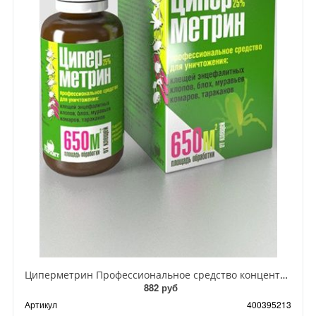
Циперметрин Профессиональное средство концентрат эмульсии 25% для уничтожения тараканов, мух,комаров, блох, клопов, муравьев, ос 50 мл
882 руб
Артикул
400395213