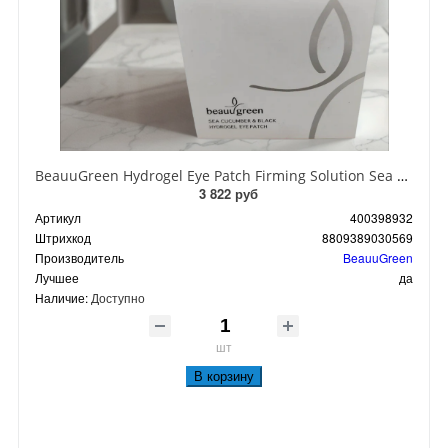
BeauuGreen Hydrogel Eye Patch Firming Solution Sea Cocumber & Black Гидрогелевые патчи для кожи вокруг глаз с экстрактом черного морского огурца 60 шт 90 гр
3 822 руб
Артикул
400398932
Штрихкод
8809389030569
Производитель
BeauuGreen
Лучшее
да
Наличие:
Доступно
шт
В корзину