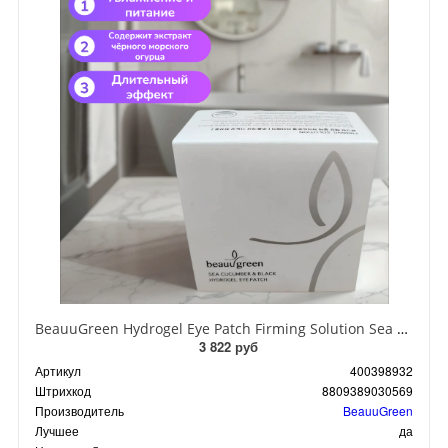
BeauuGreen Hydrogel Eye Patch Firming Solution Sea Cocumber & Black Гидрогелевые патчи для кожи вокруг глаз с экстрактом черного морского огурца 60 шт 90 гр
3 822 руб
Артикул
400398932
Штрихкод
8809389030569
Производитель
BeauuGreen
Лучшее
да