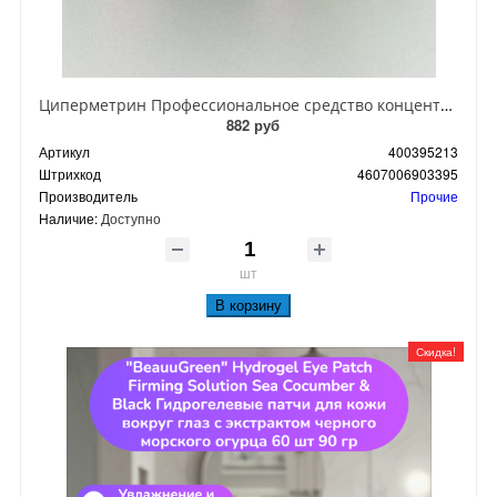
Циперметрин Профессиональное средство концентрат эмульсии 25% для уничтожения тараканов, мух,комаров, блох, клопов, муравьев, ос 50 мл
882 руб
Артикул
400395213
Штрихкод
4607006903395
Производитель
Прочие
Наличие:
Доступно
шт
В корзину
Скидка!