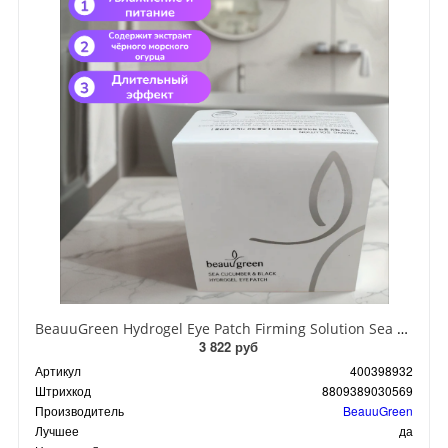
BeauuGreen Hydrogel Eye Patch Firming Solution Sea Cocumber & Black Гидрогелевые патчи для кожи вокруг глаз с экстрактом черного морского огурца 60 шт 90 гр
3 822 руб
Артикул
400398932
Штрихкод
8809389030569
Производитель
BeauuGreen
Лучшее
да