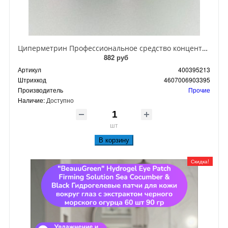
Циперметрин Профессиональное средство концентрат эмульсии 25% для уничтожения тараканов, мух,комаров, блох, клопов, муравьев, ос 50 мл
882 руб
Артикул
400395213
Штрихкод
4607006903395
Производитель
Прочие
Наличие:
Доступно
шт
В корзину
Скидка!