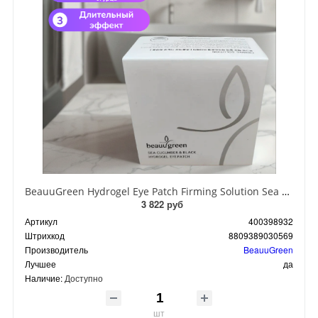
BeauuGreen Hydrogel Eye Patch Firming Solution Sea Cocumber & Black Гидрогелевые патчи для кожи вокруг глаз с экстрактом черного морского огурца 60 шт 90 гр
3 822 руб
Артикул
400398932
Штрихкод
8809389030569
Производитель
BeauuGreen
Лучшее
да
Наличие:
Доступно
шт