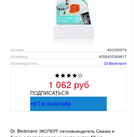
Артикул
400390676
Штрихкод
4008455589817
Производитель
Dr.Beckmann
1 062 руб
ПОДПИСАТЬСЯ
НЕТ В НАЛИЧИИ
Dr. Beckmann ЭКСПЕРТ пятновыводитель Смазка и
битум с противожировым компонентом 50 мл