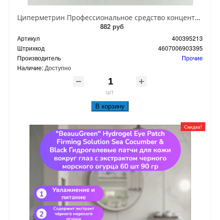
Циперметрин Профессиональное средство концентрат эмульсии 25% для уничтожения тараканов, мух,комаров, блох, клопов, муравьев, ос 50 мл
882 руб
Артикул
400395213
Штрихкод
4607006903395
Производитель
Прочие
Наличие:
Доступно
шт
В корзину
Скидка!