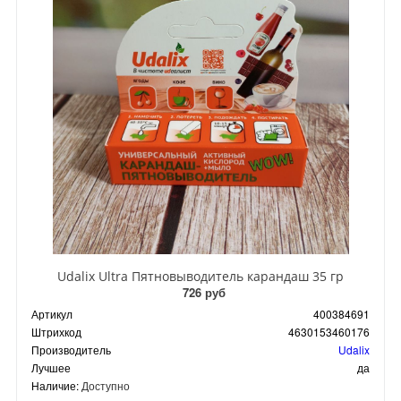
Udalix Ultra Пятновыводитель карандаш 35 гр
726 руб
Артикул
400384691
Штрихкод
4630153460176
Производитель
Udalix
Лучшее
да
Наличие:
Доступно