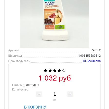
Артикул
57512
Штрихкод
4008455589312
Производитель
Dr.Beckmann
1 032 руб
Наличие:
Доступно
Количество
шт
В КОРЗИНУ