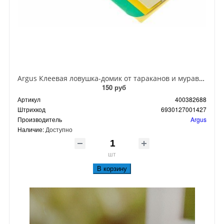
Argus Клеевая ловушка-домик от тараканов и муравьев
150 руб
Артикул
400382688
Штрихкод
6930127001427
Производитель
Argus
Наличие:
Доступно
шт
В корзину