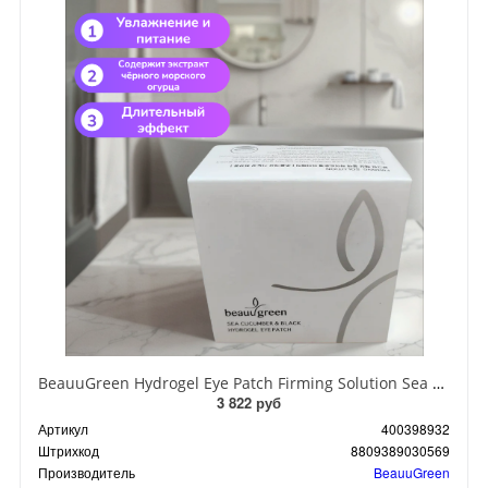
BeauuGreen Hydrogel Eye Patch Firming Solution Sea Cocumber & Black Гидрогелевые патчи для кожи вокруг глаз с экстрактом черного морского огурца 60 шт 90 гр
3 822 руб
Артикул
400398932
Штрихкод
8809389030569
Производитель
BeauuGreen