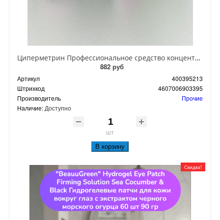
Циперметрин Профессиональное средство концентрат эмульсии 25% для уничтожения тараканов, мух,комаров, блох, клопов, муравьев, ос 50 мл
882 руб
Артикул
400395213
Штрихкод
4607006903395
Производитель
Прочие
Наличие:
Доступно
шт
В корзину
Скидка!