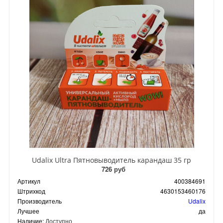
Udalix Ultra Пятновыводитель карандаш 35 гр
726 руб
Артикул
400384691
Штрихкод
4630153460176
Производитель
Udalix
Лучшее
да
Наличие:
Доступно