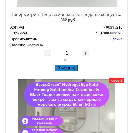
Циперметрин Профессиональное средство концентрат эмульсии 25% для уничтожения тараканов, мух,комаров, блох, клопов, муравьев, ос 50 мл
882 руб
Артикул
400395213
Штрихкод
4607006903395
Производитель
Прочие
Наличие:
Доступно
шт
В корзину
Скидка!