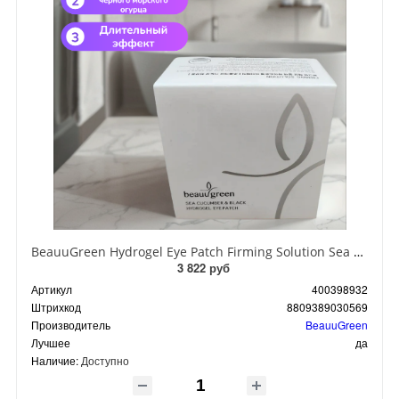
BeauuGreen Hydrogel Eye Patch Firming Solution Sea Cocumber & Black Гидрогелевые патчи для кожи вокруг глаз с экстрактом черного морского огурца 60 шт 90 гр
3 822 руб
Артикул
400398932
Штрихкод
8809389030569
Производитель
BeauuGreen
Лучшее
да
Наличие:
Доступно