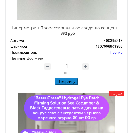
Циперметрин Профессиональное средство концентрат эмульсии 25% для уничтожения тараканов, мух,комаров, блох, клопов, муравьев, ос 50 мл
882 руб
Артикул
400395213
Штрихкод
4607006903395
Производитель
Прочие
Наличие:
Доступно
шт
В корзину
Скидка!