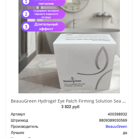
BeauuGreen Hydrogel Eye Patch Firming Solution Sea Cocumber & Black Гидрогелевые патчи для кожи вокруг глаз с экстрактом черного морского огурца 60 шт 90 гр
3 822 руб
Артикул
400398932
Штрихкод
8809389030569
Производитель
BeauuGreen
Лучшее
да