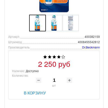
Артикул
400382159
Штрихкод
4008455542812
Производитель
Dr.Beckmann
2 250 руб
Наличие:
Доступно
Количество
шт
В КОРЗИНУ