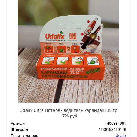
Udalix Ultra Пятновыводитель карандаш 35 гр
726 руб
Артикул
400384691
Штрихкод
4630153460176
Производитель
Udalix