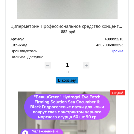
Циперметрин Профессиональное средство концентрат эмульсии 25% для уничтожения тараканов, мух,комаров, блох, клопов, муравьев, ос 50 мл
882 руб
Артикул
400395213
Штрихкод
4607006903395
Производитель
Прочие
Наличие:
Доступно
шт
В корзину
Скидка!