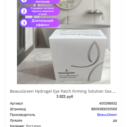
BeauuGreen Hydrogel Eye Patch Firming Solution Sea Cocumber & Black Гидрогелевые патчи для кожи вокруг глаз с экстрактом черного морского огурца 60 шт 90 гр
3 822 руб
Артикул
400398932
Штрихкод
8809389030569
Производитель
BeauuGreen
Лучшее
да
Наличие:
Доступно