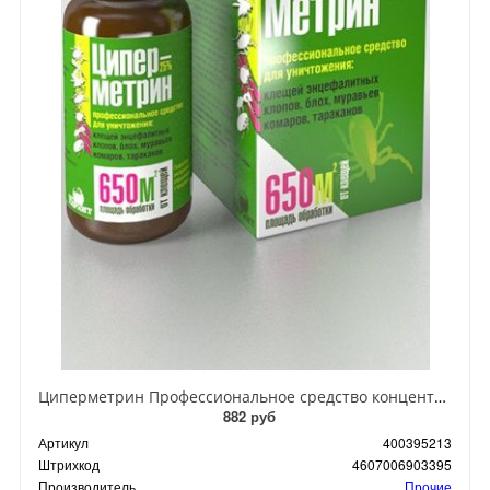
Циперметрин Профессиональное средство концентрат эмульсии 25% для уничтожения тараканов, мух,комаров, блох, клопов, муравьев, ос 50 мл
882 руб
Артикул
400395213
Штрихкод
4607006903395
Производитель
Прочие