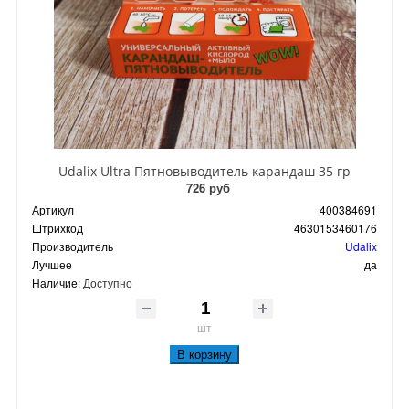
Udalix Ultra Пятновыводитель карандаш 35 гр
726 руб
Артикул
400384691
Штрихкод
4630153460176
Производитель
Udalix
Лучшее
да
Наличие:
Доступно
шт
В корзину