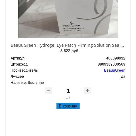
BeauuGreen Hydrogel Eye Patch Firming Solution Sea Cocumber & Black Гидрогелевые патчи для кожи вокруг глаз с экстрактом черного морского огурца 60 шт 90 гр
3 822 руб
Артикул
400398932
Штрихкод
8809389030569
Производитель
BeauuGreen
Лучшее
да
Наличие:
Доступно
шт
В корзину