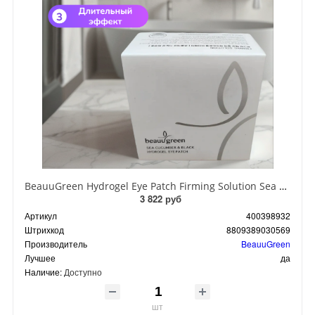
BeauuGreen Hydrogel Eye Patch Firming Solution Sea Cocumber & Black Гидрогелевые патчи для кожи вокруг глаз с экстрактом черного морского огурца 60 шт 90 гр
3 822 руб
Артикул
400398932
Штрихкод
8809389030569
Производитель
BeauuGreen
Лучшее
да
Наличие:
Доступно
шт