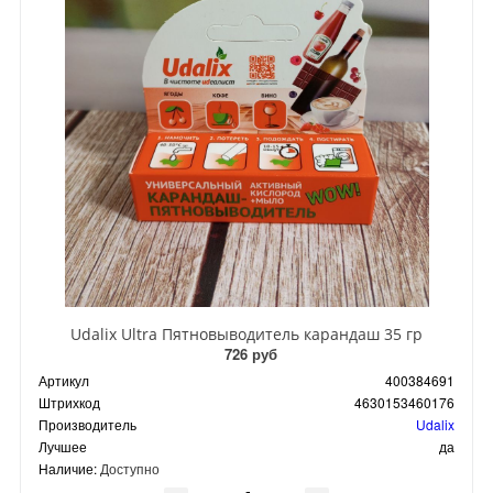
Udalix Ultra Пятновыводитель карандаш 35 гр
726 руб
Артикул
400384691
Штрихкод
4630153460176
Производитель
Udalix
Лучшее
да
Наличие:
Доступно