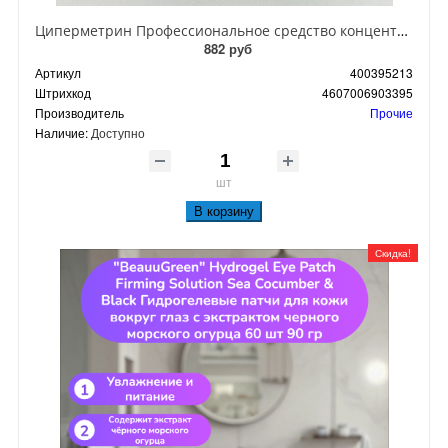
Циперметрин Профессиональное средство концентрат эмульсии 25% для уничтожения тараканов, мух,комаров, блох, клопов, муравьев, ос 50 мл
882 руб
Артикул
400395213
Штрихкод
4607006903395
Производитель
Прочие
Наличие:
Доступно
шт
В корзину
Скидка!