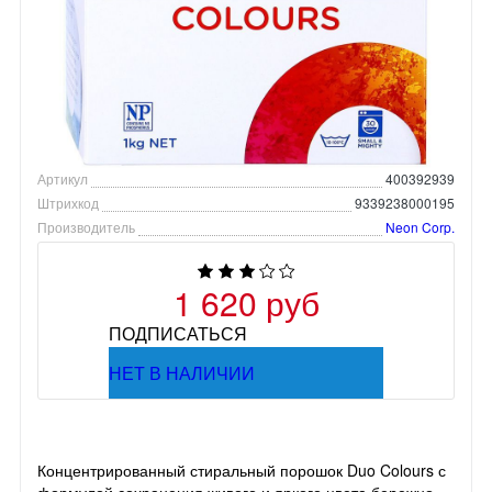
Артикул
400392939
Штрихкод
9339238000195
Производитель
Neon Corp.
1 620 руб
ПОДПИСАТЬСЯ
НЕТ В НАЛИЧИИ
Концентрированный стиральный порошок Duo Colours с
формулой сохранения живого и яркого цвета бережно