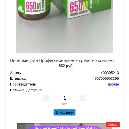
Циперметрин Профессиональное средство концентрат эмульсии 25% для уничтожения тараканов, мух,комаров, блох, клопов, муравьев, ос 50 мл
882 руб
Артикул
400395213
Штрихкод
4607006903395
Производитель
Прочие
Наличие:
Доступно
шт
В корзину
Скидка!