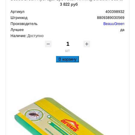
3 822 руб
Артикул
400398932
Штрихкод
8809389030569
Производитель
BeauuGreen
Лучшее
да
Наличие:
Доступно
шт
В корзину