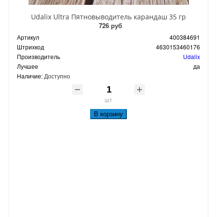
Udalix Ultra Пятновыводитель карандаш 35 гр
726 руб
Артикул
400384691
Штрихкод
4630153460176
Производитель
Udalix
Лучшее
да
Наличие:
Доступно
шт
В корзину