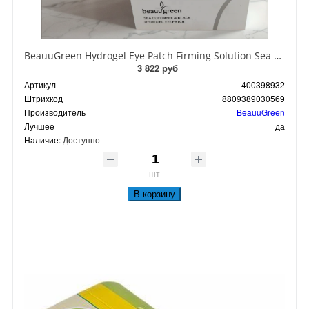
BeauuGreen Hydrogel Eye Patch Firming Solution Sea Cocumber & Black Гидрогелевые патчи для кожи вокруг глаз с экстрактом черного морского огурца 60 шт 90 гр
3 822 руб
Артикул
400398932
Штрихкод
8809389030569
Производитель
BeauuGreen
Лучшее
да
Наличие:
Доступно
шт
В корзину