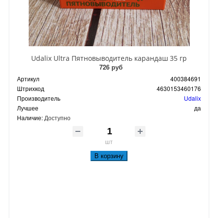
Udalix Ultra Пятновыводитель карандаш 35 гр
726 руб
Артикул
400384691
Штрихкод
4630153460176
Производитель
Udalix
Лучшее
да
Наличие:
Доступно
шт
В корзину