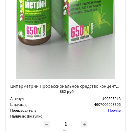
Циперметрин Профессиональное средство концентрат эмульсии 25% для уничтожения тараканов, мух,комаров, блох, клопов, муравьев, ос 50 мл
882 руб
Артикул
400395213
Штрихкод
4607006903395
Производитель
Прочие
Наличие:
Доступно
шт