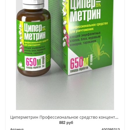
Циперметрин Профессиональное средство концентрат эмульсии 25% для уничтожения тараканов, мух,комаров, блох, клопов, муравьев, ос 50 мл
882 руб
Артикул
400395213