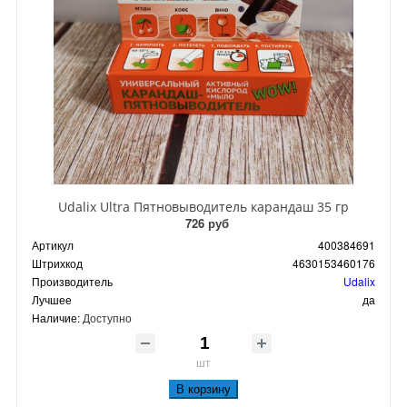
Udalix Ultra Пятновыводитель карандаш 35 гр
726 руб
Артикул
400384691
Штрихкод
4630153460176
Производитель
Udalix
Лучшее
да
Наличие:
Доступно
шт
В корзину