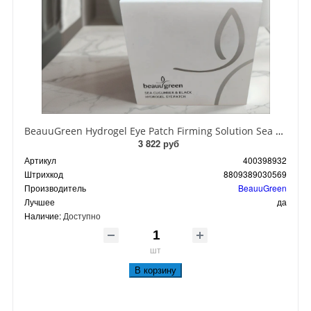
BeauuGreen Hydrogel Eye Patch Firming Solution Sea Cocumber & Black Гидрогелевые патчи для кожи вокруг глаз с экстрактом черного морского огурца 60 шт 90 гр
3 822 руб
Артикул
400398932
Штрихкод
8809389030569
Производитель
BeauuGreen
Лучшее
да
Наличие:
Доступно
шт
В корзину