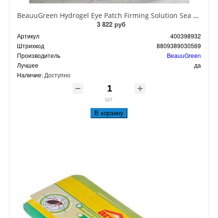
BeauuGreen Hydrogel Eye Patch Firming Solution Sea Cocumber & Black Гидрогелевые патчи для кожи вокруг глаз с экстрактом черного морского огурца 60 шт 90 гр
3 822 руб
Артикул
400398932
Штрихкод
8809389030569
Производитель
BeauuGreen
Лучшее
да
Наличие:
Доступно
шт
В корзину