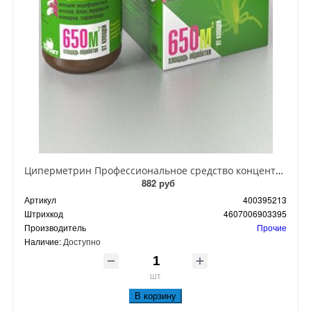
Циперметрин Профессиональное средство концентрат эмульсии 25% для уничтожения тараканов, мух,комаров, блох, клопов, муравьев, ос 50 мл
882 руб
Артикул
400395213
Штрихкод
4607006903395
Производитель
Прочие
Наличие:
Доступно
шт
В корзину