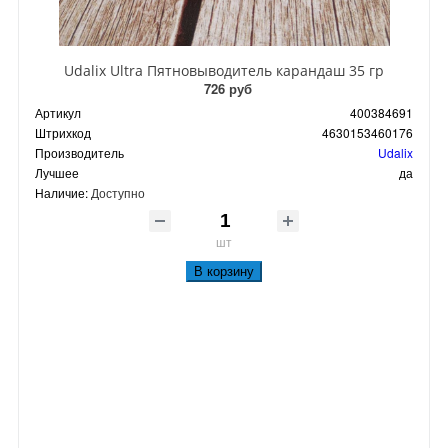
Udalix Ultra Пятновыводитель карандаш 35 гр
726 руб
Артикул
400384691
Штрихкод
4630153460176
Производитель
Udalix
Лучшее
да
Наличие:
Доступно
шт
В корзину