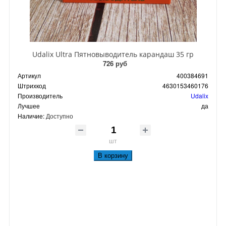
Udalix Ultra Пятновыводитель карандаш 35 гр
726 руб
Артикул
400384691
Штрихкод
4630153460176
Производитель
Udalix
Лучшее
да
Наличие:
Доступно
шт
В корзину