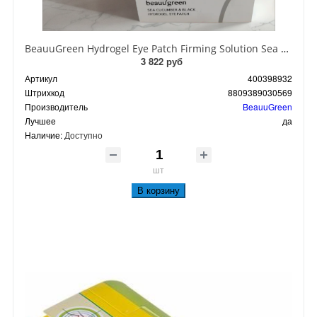
BeauuGreen Hydrogel Eye Patch Firming Solution Sea Cocumber & Black Гидрогелевые патчи для кожи вокруг глаз с экстрактом черного морского огурца 60 шт 90 гр
3 822 руб
Артикул
400398932
Штрихкод
8809389030569
Производитель
BeauuGreen
Лучшее
да
Наличие:
Доступно
шт
В корзину