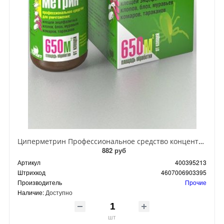
Циперметрин Профессиональное средство концентрат эмульсии 25% для уничтожения тараканов, мух,комаров, блох, клопов, муравьев, ос 50 мл
882 руб
Артикул
400395213
Штрихкод
4607006903395
Производитель
Прочие
Наличие:
Доступно
шт