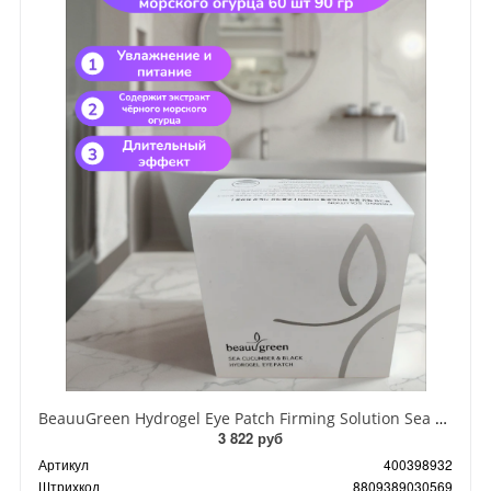
BeauuGreen Hydrogel Eye Patch Firming Solution Sea Cocumber & Black Гидрогелевые патчи для кожи вокруг глаз с экстрактом черного морского огурца 60 шт 90 гр
3 822 руб
Артикул
400398932
Штрихкод
8809389030569