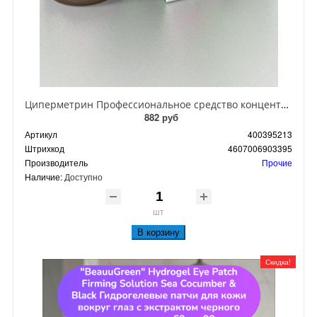
Циперметрин Профессиональное средство концентрат эмульсии 25% для уничтожения тараканов, мух,комаров, блох, клопов, муравьев, ос 50 мл
882 руб
Артикул
400395213
Штрихкод
4607006903395
Производитель
Прочие
Наличие:
Доступно
шт
В корзину
Скидка!