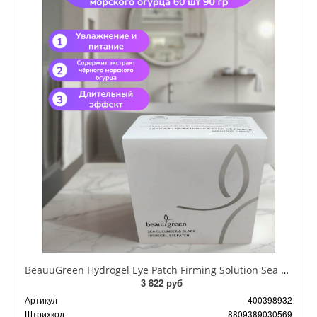
BeauuGreen Hydrogel Eye Patch Firming Solution Sea Cocumber & Black Гидрогелевые патчи для кожи вокруг глаз с экстрактом черного морского огурца 60 шт 90 гр
3 822 руб
Артикул
400398932
Штрихкод
8809389030569