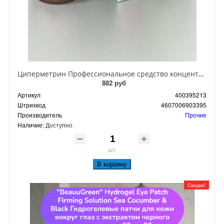
Циперметрин Профессиональное средство концентрат эмульсии 25% для уничтожения тараканов, мух,комаров, блох, клопов, муравьев, ос 50 мл
882 руб
Артикул
400395213
Штрихкод
4607006903395
Производитель
Прочие
Наличие:
Доступно
шт
В корзину
Скидка!