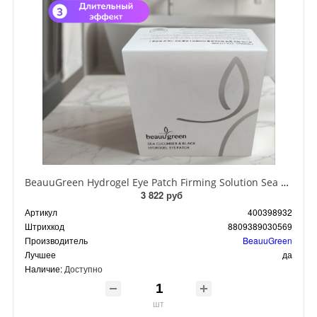
BeauuGreen Hydrogel Eye Patch Firming Solution Sea Cocumber & Black Гидрогелевые патчи для кожи вокруг глаз с экстрактом черного морского огурца 60 шт 90 гр
3 822 руб
Артикул
400398932
Штрихкод
8809389030569
Производитель
BeauuGreen
Лучшее
да
Наличие:
Доступно
шт