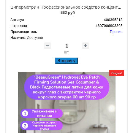
Циперметрин Профессиональное средство концентрат эмульсии 25% для уничтожения тараканов, мух,комаров, блох, клопов, муравьев, ос 50 мл
882 руб
Артикул
400395213
Штрихкод
4607006903395
Производитель
Прочие
Наличие:
Доступно
шт
В корзину
Скидка!