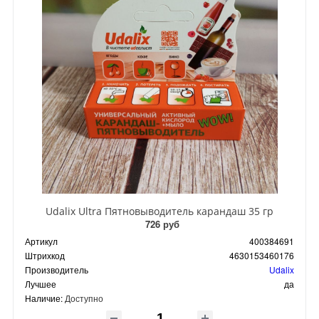
Udalix Ultra Пятновыводитель карандаш 35 гр
726 руб
Артикул
400384691
Штрихкод
4630153460176
Производитель
Udalix
Лучшее
да
Наличие:
Доступно