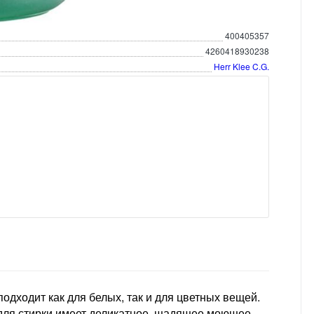
400405357
4260418930238
Herr Klee C.G.
 подходит как для белых, так и для цветных вещей.
о для стирки имеет деликатное, щадящее моющее