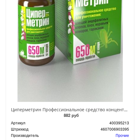
Циперметрин Профессиональное средство концентрат эмульсии 25% для уничтожения тараканов, мух,комаров, блох, клопов, муравьев, ос 50 мл
882 руб
Артикул
400395213
Штрихкод
4607006903395
Производитель
Прочие