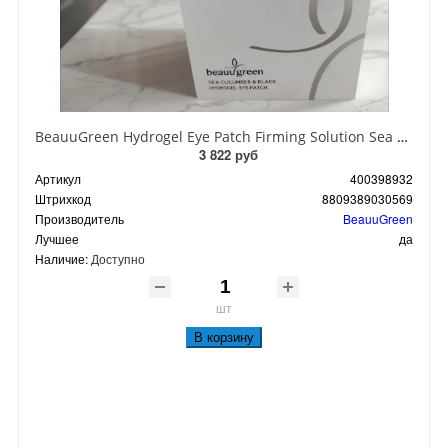
BeauuGreen Hydrogel Eye Patch Firming Solution Sea Cocumber & Black Гидрогелевые патчи для кожи вокруг глаз с экстрактом черного морского огурца 60 шт 90 гр
3 822 руб
Артикул
400398932
Штрихкод
8809389030569
Производитель
BeauuGreen
Лучшее
да
Наличие:
Доступно
шт
В корзину