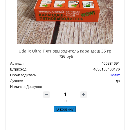
Udalix Ultra Пятновыводитель карандаш 35 гр
726 руб
Артикул
400384691
Штрихкод
4630153460176
Производитель
Udalix
Лучшее
да
Наличие:
Доступно
шт
В корзину