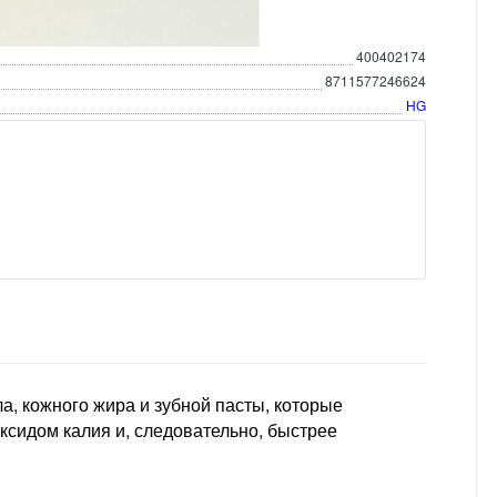
400402174
8711577246624
HG
а, кожного жира и зубной пасты, которые
ксидом калия и, следовательно, быстрее