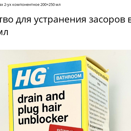
бах 2-ух компонентное 200+250 мл
тво для устранения засоров в
мл