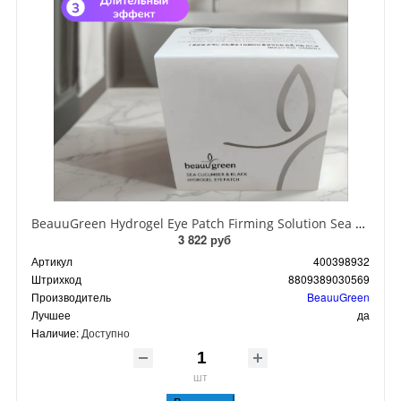
BeauuGreen Hydrogel Eye Patch Firming Solution Sea Cocumber & Black Гидрогелевые патчи для кожи вокруг глаз с экстрактом черного морского огурца 60 шт 90 гр
3 822 руб
Артикул
400398932
Штрихкод
8809389030569
Производитель
BeauuGreen
Лучшее
да
Наличие:
Доступно
шт