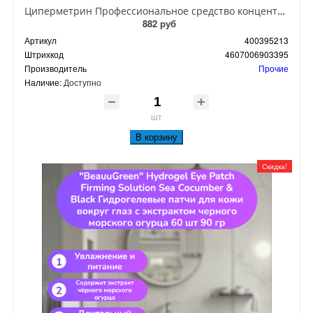
Циперметрин Профессиональное средство концентрат эмульсии 25% для уничтожения тараканов, мух,комаров, блох, клопов, муравьев, ос 50 мл
882 руб
Артикул
400395213
Штрихкод
4607006903395
Производитель
Прочие
Наличие:
Доступно
шт
В корзину
Скидка!