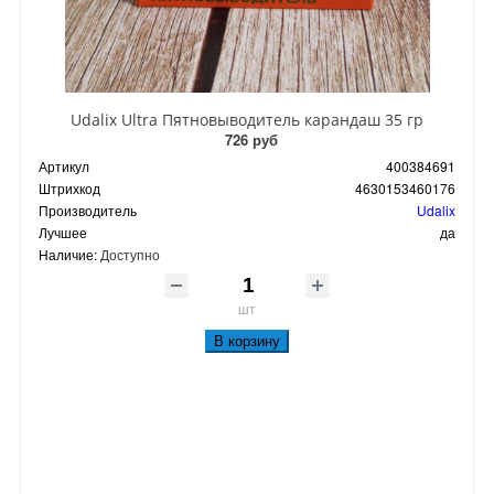
Udalix Ultra Пятновыводитель карандаш 35 гр
726 руб
Артикул
400384691
Штрихкод
4630153460176
Производитель
Udalix
Лучшее
да
Наличие:
Доступно
шт
В корзину