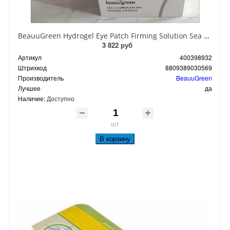
BeauuGreen Hydrogel Eye Patch Firming Solution Sea Cocumber & Black Гидрогелевые патчи для кожи вокруг глаз с экстрактом черного морского огурца 60 шт 90 гр
3 822 руб
Артикул
400398932
Штрихкод
8809389030569
Производитель
BeauuGreen
Лучшее
да
Наличие:
Доступно
шт
В корзину