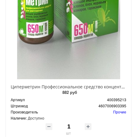
Циперметрин Профессиональное средство концентрат эмульсии 25% для уничтожения тараканов, мух,комаров, блох, клопов, муравьев, ос 50 мл
882 руб
Артикул
400395213
Штрихкод
4607006903395
Производитель
Прочие
Наличие:
Доступно
шт