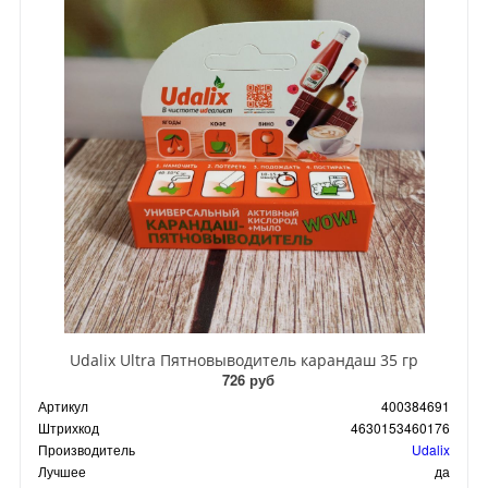
Udalix Ultra Пятновыводитель карандаш 35 гр
726 руб
Артикул
400384691
Штрихкод
4630153460176
Производитель
Udalix
Лучшее
да