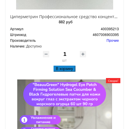
Циперметрин Профессиональное средство концентрат эмульсии 25% для уничтожения тараканов, мух,комаров, блох, клопов, муравьев, ос 50 мл
882 руб
Артикул
400395213
Штрихкод
4607006903395
Производитель
Прочие
Наличие:
Доступно
шт
В корзину
Скидка!