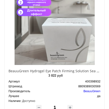
BeauuGreen Hydrogel Eye Patch Firming Solution Sea Cocumber & Black Гидрогелевые патчи для кожи вокруг глаз с экстрактом черного морского огурца 60 шт 90 гр
3 822 руб
Артикул
400398932
Штрихкод
8809389030569
Производитель
BeauuGreen
Лучшее
да
Наличие:
Доступно