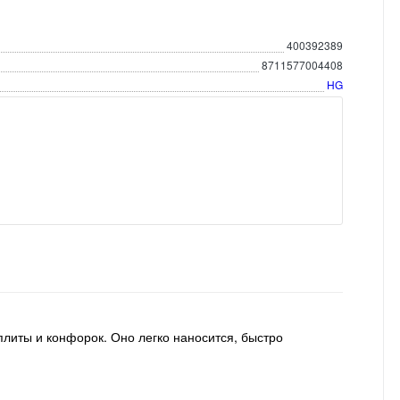
400392389
8711577004408
HG
плиты и конфорок. Оно легко наносится, быстро