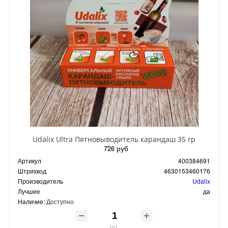
Udalix Ultra Пятновыводитель карандаш 35 гр
726 руб
Артикул
400384691
Штрихкод
4630153460176
Производитель
Udalix
Лучшее
да
Наличие:
Доступно
шт