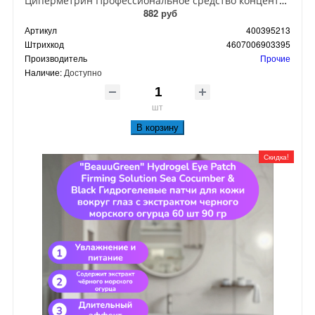
Циперметрин Профессиональное средство концентрат эмульсии 25% для уничтожения тараканов, мух,комаров, блох, клопов, муравьев, ос 50 мл
882 руб
Артикул
400395213
Штрихкод
4607006903395
Производитель
Прочие
Наличие:
Доступно
шт
В корзину
Скидка!