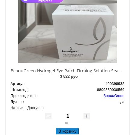
BeauuGreen Hydrogel Eye Patch Firming Solution Sea Cocumber & Black Гидрогелевые патчи для кожи вокруг глаз с экстрактом черного морского огурца 60 шт 90 гр
3 822 руб
Артикул
400398932
Штрихкод
8809389030569
Производитель
BeauuGreen
Лучшее
да
Наличие:
Доступно
шт
В корзину