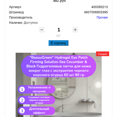
882 руб
Артикул
400395213
Штрихкод
4607006903395
Производитель
Прочие
Наличие:
Доступно
шт
В корзину
Скидка!