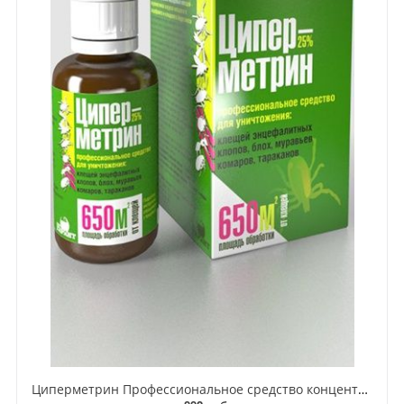
Циперметрин Профессиональное средство концентрат эмульсии 25% для уничтожения тараканов, мух,комаров, блох, клопов, муравьев, ос 50 мл