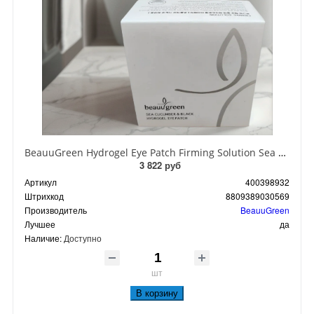
BeauuGreen Hydrogel Eye Patch Firming Solution Sea Cocumber & Black Гидрогелевые патчи для кожи вокруг глаз с экстрактом черного морского огурца 60 шт 90 гр
3 822 руб
Артикул
400398932
Штрихкод
8809389030569
Производитель
BeauuGreen
Лучшее
да
Наличие:
Доступно
шт
В корзину