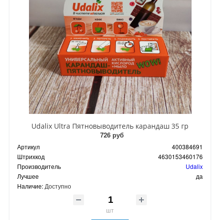
Udalix Ultra Пятновыводитель карандаш 35 гр
726 руб
Артикул
400384691
Штрихкод
4630153460176
Производитель
Udalix
Лучшее
да
Наличие:
Доступно
шт