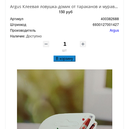
Argus Клеевая ловушка-домик от тараканов и муравьев
150 руб
Артикул
400382688
Штрихкод
6930127001427
Производитель
Argus
Наличие:
Доступно
шт
В корзину