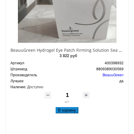
BeauuGreen Hydrogel Eye Patch Firming Solution Sea Cocumber & Black Гидрогелевые патчи для кожи вокруг глаз с экстрактом черного морского огурца 60 шт 90 гр
3 822 руб
Артикул
400398932
Штрихкод
8809389030569
Производитель
BeauuGreen
Лучшее
да
Наличие:
Доступно
шт
В корзину