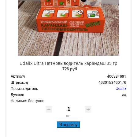
Udalix Ultra Пятновыводитель карандаш 35 гр
726 руб
Артикул
400384691
Штрихкод
4630153460176
Производитель
Udalix
Лучшее
да
Наличие:
Доступно
шт
В корзину