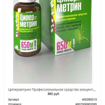
Циперметрин Профессиональное средство концентрат эмульсии 25% для уничтожения тараканов, мух,комаров, блох, клопов, муравьев, ос 50 мл
882 руб
Артикул
400395213
Штрихкод
4607006903395