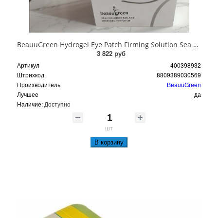
BeauuGreen Hydrogel Eye Patch Firming Solution Sea Cocumber & Black Гидрогелевые патчи для кожи вокруг глаз с экстрактом черного морского огурца 60 шт 90 гр
3 822 руб
Артикул
400398932
Штрихкод
8809389030569
Производитель
BeauuGreen
Лучшее
да
Наличие:
Доступно
шт
В корзину