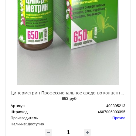
Циперметрин Профессиональное средство концентрат эмульсии 25% для уничтожения тараканов, мух,комаров, блох, клопов, муравьев, ос 50 мл
882 руб
Артикул
400395213
Штрихкод
4607006903395
Производитель
Прочие
Наличие:
Доступно