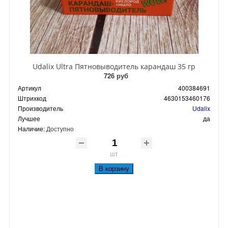
Udalix Ultra Пятновыводитель карандаш 35 гр
726 руб
Артикул
400384691
Штрихкод
4630153460176
Производитель
Udalix
Лучшее
да
Наличие:
Доступно
шт
В корзину